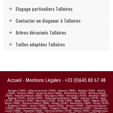
Elagage particuliers Talloires
Contacter un élagueur à Talloires
Arbres déracinés Talloires
Tailles adaptées Talloires
Accueil
-
Mentions Légales
-
+33 (0)645 80 67 48
Allinges (74200)
-
Allonzier-la-caille (74350)
-
Amancy (74800)
-
Ambilly (74100)
-
Andilly
(74350)
-
Annecy (74000)
-
Annecy-le-vieux (74940)
-
Annemasse (74100)
-
Anthy-sur-leman
(74200)
-
Araches-la-frasse (74300)
-
Arbusigny (74930)
-
Archamps (74160)
-
Arenthon (74800)
-
Argonay (74370)
-
Armoy (74200)
-
Arthaz-pont-notre-dame (74380)
-
Aviernoz (74570)
-
Ayse
(74130)
-
Ballaison (74140)
-
Beaumont (74160)
-
Bluffy (74290)
-
Boege (74420)
-
Bogeve (74250)
-
Bonne (74380)
-
Bons-en-chablais (74890)
-
Bossey (74160)
-
Brenthonne (74890)
-
Brizon (74130)
-
Burdignin (74420)
-
Cercier (74350)
-
Cernex (74350)
-
Cervens (74550)
-
Chainaz-les-frasses
(74540)
-
Chamonix-mont-blanc (74400)
-
Chapeiry (74540)
-
Charvonnex (74370)
-
Chatillon-sur-
cluses (74300)
-
Chavanod (74650)
-
Chens-sur-leman (74140)
-
Choisy (74330)
-
Collonges-sous-