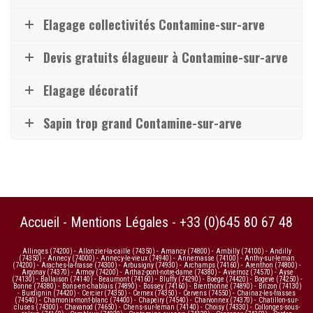
Elagage collectivités Contamine-sur-arve
Devis gratuits élagueur à Contamine-sur-arve
Elagage décoratif
Sapin trop grand Contamine-sur-arve
Accueil
-
Mentions Légales
-
+33 (0)645 80 67 48
Allinges (74200)
-
Allonzier-la-caille (74350)
-
Amancy (74800)
-
Ambilly (74100)
-
Andilly
(74350)
-
Annecy (74000)
-
Annecy-le-vieux (74940)
-
Annemasse (74100)
-
Anthy-sur-leman
(74200)
-
Araches-la-frasse (74300)
-
Arbusigny (74930)
-
Archamps (74160)
-
Arenthon (74800)
-
Argonay (74370)
-
Armoy (74200)
-
Arthaz-pont-notre-dame (74380)
-
Aviernoz (74570)
-
Ayse
(74130)
-
Ballaison (74140)
-
Beaumont (74160)
-
Bluffy (74290)
-
Boege (74420)
-
Bogeve (74250)
-
Bonne (74380)
-
Bons-en-chablais (74890)
-
Bossey (74160)
-
Brenthonne (74890)
-
Brizon (74130)
-
Burdignin (74420)
-
Cercier (74350)
-
Cernex (74350)
-
Cervens (74550)
-
Chainaz-les-frasses
(74540)
-
Chamonix-mont-blanc (74400)
-
Chapeiry (74540)
-
Charvonnex (74370)
-
Chatillon-sur-
cluses (74300)
-
Chavanod (74650)
-
Chens-sur-leman (74140)
-
Choisy (74330)
-
Collonges-sous-