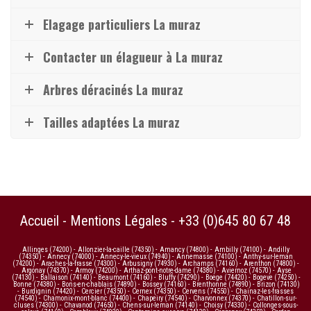
Elagage particuliers La muraz
Contacter un élagueur à La muraz
Arbres déracinés La muraz
Tailles adaptées La muraz
Accueil
-
Mentions Légales
-
+33 (0)645 80 67 48
Allinges (74200)
-
Allonzier-la-caille (74350)
-
Amancy (74800)
-
Ambilly (74100)
-
Andilly
(74350)
-
Annecy (74000)
-
Annecy-le-vieux (74940)
-
Annemasse (74100)
-
Anthy-sur-leman
(74200)
-
Araches-la-frasse (74300)
-
Arbusigny (74930)
-
Archamps (74160)
-
Arenthon (74800)
-
Argonay (74370)
-
Armoy (74200)
-
Arthaz-pont-notre-dame (74380)
-
Aviernoz (74570)
-
Ayse
(74130)
-
Ballaison (74140)
-
Beaumont (74160)
-
Bluffy (74290)
-
Boege (74420)
-
Bogeve (74250)
-
Bonne (74380)
-
Bons-en-chablais (74890)
-
Bossey (74160)
-
Brenthonne (74890)
-
Brizon (74130)
-
Burdignin (74420)
-
Cercier (74350)
-
Cernex (74350)
-
Cervens (74550)
-
Chainaz-les-frasses
(74540)
-
Chamonix-mont-blanc (74400)
-
Chapeiry (74540)
-
Charvonnex (74370)
-
Chatillon-sur-
cluses (74300)
-
Chavanod (74650)
-
Chens-sur-leman (74140)
-
Choisy (74330)
-
Collonges-sous-