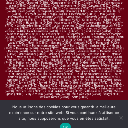
cluses (74300)
-
Chavanod (74650)
-
Chens-sur-leman (74140)
-
Choisy (74330)
-
Collonges-sous-
saleve (74160)
-
Combloux (74920)
-
Contamine-sur-arve (74130)
-
Copponex (74350)
-
Cordon
(74700)
-
Cornier (74800)
-
Cran-gevrier (74960)
-
Cranves-sales (74380)
-
Cruseilles (74350)
-
Cusy
(74540)
-
Cuvat (74350)
-
Demi-quartier (74120)
-
Domancy (74700)
-
Douvaine (74140)
-
Duingt
(74410)
-
Entremont (74130)
-
Epagny (74330)
-
Essert-romand (74110)
-
Etaux (74800)
-
Etrembieres (74100)
-
Evian-les-bains (74500)
-
Evires (74570)
-
Excenevex (74140)
-
Faucigny
(74130)
-
Feigeres (74160)
-
Fessy (74890)
-
Fillinges (74250)
-
Gaillard (74240)
-
Groisy (74570)
-
Gruffy (74540)
-
Habere-lullin (74420)
-
Habere-poche (74420)
-
Jonzier-epagny (74520)
-
Juvigny
(74100)
-
La balme-de-sillingy (74330)
-
La balme-de-thuy (74230)
-
La chapelle-rambaud (74800)
-
La clusaz (74220)
-
La cote-d'arbroz (74110)
-
La forclaz (74200)
-
La muraz (74560)
-
La riviere-
enverse (74440)
-
La roche-sur-foron (74800)
-
La tour (74250)
-
Le grand-bornand (74450)
-
Le petit-
bornand-les-glieres (74130)
-
Le reposoir (74950)
-
Le sappey (74350)
-
Les contamines-montjoie
(74170)
-
Les gets (74260)
-
Les houches (74310)
-
Les ollieres (74370)
-
Leschaux (74320)
-
Loisin
(74140)
-
Lovagny (74330)
-
Lucinges (74380)
-
Lugrin (74500)
-
Lullin (74470)
-
Lully (74890)
-
Lyaud (74200)
-
Machilly (74140)
-
Magland (74300)
-
Manigod (74230)
-
Margencel (74200)
-
Marignier (74970)
-
Marigny-saint-marcel (74150)
-
Marin (74200)
-
Marlens (74210)
-
Marnaz
(74460)
-
Massongy (74140)
-
Megeve (74120)
-
Megevette (74490)
-
Menthon-saint-bernard (74290)
-
Messery (74140)
-
Metz-tessy (74370)
-
Meythet (74960)
-
Mieussy (74440)
-
Monnetier-mornex
(74560)
-
Mont-saxonnex (74130)
-
Montagny-les-lanches (74600)
-
Montriond (74110)
-
Morillon
(74440)
-
Morzine (74110)
-
Nancy-sur-cluses (74300)
-
Nangy (74380)
-
Naves-parmelan (74370)
-
Nernier (74140)
-
Neydens (74160)
-
Nonglard (74330)
-
Onnion (74490)
-
Orcier (74550)
-
Passy
(74480)
-
Peillonnex (74250)
-
Perrignier (74550)
-
Pers-jussy (74930)
-
Poisy (74330)
-
Praz-sur-arly
(74120)
-
Presilly (74160)
-
Pringy (74370)
-
Quintal (74600)
-
Reignier-esery (74930)
-
Rumilly
(74150)
-
Saint-andre-de-boege (74420)
-
Saint-cergues (74140)
-
Saint-gervais-les-bains (74190)
-
Saint-jean-de-sixt (74450)
-
Saint-jean-de-tholome (74250)
-
Saint-jeoire (74490)
-
Saint-jorioz (74410)
-
Saint-julien-en-genevois (74160)
-
Saint-laurent (74800)
-
Saint-martin-bellevue (74370)
-
saint-
pierre-en-faucigny (74800)
-
Saint-sigismond (74300)
-
Saint-sixt (74800)
-
Sallanches (74700)
-
Samoens (74340)
-
Saxel (74420)
-
Scientrier (74930)
-
Sciez (74140)
-
Scionzier (74950)
-
Servoz
(74310)
-
Sevrier (74320)
-
Seynod (74600)
-
Sillingy (74330)
-
Sixt-fer-a-cheval (74740)
-
Talloires
(74290)
-
Taninges (74440)
-
Thones (74230)
-
Thonon-les-bains (74200)
-
Thorens-glieres (74570)
-
Thyez (74300)
-
Valleiry (74520)
-
Veigy-foncenex (74140)
-
Verchaix (74440)
-
Vetraz-monthoux
(74100)
-
Veyrier-du-lac (74290)
-
Villard (74420)
-
Villaz (74370)
-
Ville-en-sallaz (74250)
-
Ville-la-
grand (74100)
-
Villy-le-pelloux (74350)
-
Viry (74580)
-
Viuz-la-chiesaz (74540)
-
Vougy (74130)
-
Vovray-en-bornes (74350)
-
Yvoire (74140)
-
Nous utilisons des cookies pour vous garantir la meilleure
expérience sur notre site web. Si vous continuez à utiliser ce
site, nous supposerons que vous en êtes satisfait.
OK