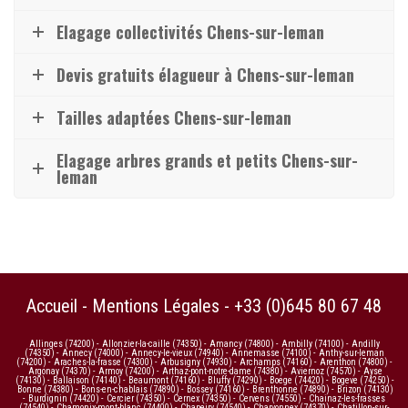
Elagage collectivités Chens-sur-leman
Devis gratuits élagueur à Chens-sur-leman
Tailles adaptées Chens-sur-leman
Elagage arbres grands et petits Chens-sur-
leman
Accueil
-
Mentions Légales
-
+33 (0)645 80 67 48
Allinges (74200)
-
Allonzier-la-caille (74350)
-
Amancy (74800)
-
Ambilly (74100)
-
Andilly
(74350)
-
Annecy (74000)
-
Annecy-le-vieux (74940)
-
Annemasse (74100)
-
Anthy-sur-leman
(74200)
-
Araches-la-frasse (74300)
-
Arbusigny (74930)
-
Archamps (74160)
-
Arenthon (74800)
-
Argonay (74370)
-
Armoy (74200)
-
Arthaz-pont-notre-dame (74380)
-
Aviernoz (74570)
-
Ayse
(74130)
-
Ballaison (74140)
-
Beaumont (74160)
-
Bluffy (74290)
-
Boege (74420)
-
Bogeve (74250)
-
Bonne (74380)
-
Bons-en-chablais (74890)
-
Bossey (74160)
-
Brenthonne (74890)
-
Brizon (74130)
-
Burdignin (74420)
-
Cercier (74350)
-
Cernex (74350)
-
Cervens (74550)
-
Chainaz-les-frasses
(74540)
-
Chamonix-mont-blanc (74400)
-
Chapeiry (74540)
-
Charvonnex (74370)
-
Chatillon-sur-