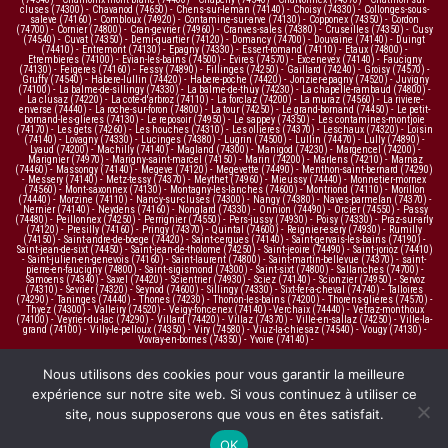
cluses (74300)
-
Chavanod (74650)
-
Chens-sur-leman (74140)
-
Choisy (74330)
-
Collonges-sous-
saleve (74160)
-
Combloux (74920)
-
Contamine-sur-arve (74130)
-
Copponex (74350)
-
Cordon
(74700)
-
Cornier (74800)
-
Cran-gevrier (74960)
-
Cranves-sales (74380)
-
Cruseilles (74350)
-
Cusy
(74540)
-
Cuvat (74350)
-
Demi-quartier (74120)
-
Domancy (74700)
-
Douvaine (74140)
-
Duingt
(74410)
-
Entremont (74130)
-
Epagny (74330)
-
Essert-romand (74110)
-
Etaux (74800)
-
Etrembieres (74100)
-
Evian-les-bains (74500)
-
Evires (74570)
-
Excenevex (74140)
-
Faucigny
(74130)
-
Feigeres (74160)
-
Fessy (74890)
-
Fillinges (74250)
-
Gaillard (74240)
-
Groisy (74570)
-
Gruffy (74540)
-
Habere-lullin (74420)
-
Habere-poche (74420)
-
Jonzier-epagny (74520)
-
Juvigny
(74100)
-
La balme-de-sillingy (74330)
-
La balme-de-thuy (74230)
-
La chapelle-rambaud (74800)
-
La clusaz (74220)
-
La cote-d'arbroz (74110)
-
La forclaz (74200)
-
La muraz (74560)
-
La riviere-
enverse (74440)
-
La roche-sur-foron (74800)
-
La tour (74250)
-
Le grand-bornand (74450)
-
Le petit-
bornand-les-glieres (74130)
-
Le reposoir (74950)
-
Le sappey (74350)
-
Les contamines-montjoie
(74170)
-
Les gets (74260)
-
Les houches (74310)
-
Les ollieres (74370)
-
Leschaux (74320)
-
Loisin
(74140)
-
Lovagny (74330)
-
Lucinges (74380)
-
Lugrin (74500)
-
Lullin (74470)
-
Lully (74890)
-
Lyaud (74200)
-
Machilly (74140)
-
Magland (74300)
-
Manigod (74230)
-
Margencel (74200)
-
Marignier (74970)
-
Marigny-saint-marcel (74150)
-
Marin (74200)
-
Marlens (74210)
-
Marnaz
(74460)
-
Massongy (74140)
-
Megeve (74120)
-
Megevette (74490)
-
Menthon-saint-bernard (74290)
-
Messery (74140)
-
Metz-tessy (74370)
-
Meythet (74960)
-
Mieussy (74440)
-
Monnetier-mornex
(74560)
-
Mont-saxonnex (74130)
-
Montagny-les-lanches (74600)
-
Montriond (74110)
-
Morillon
(74440)
-
Morzine (74110)
-
Nancy-sur-cluses (74300)
-
Nangy (74380)
-
Naves-parmelan (74370)
-
Nernier (74140)
-
Neydens (74160)
-
Nonglard (74330)
-
Onnion (74490)
-
Orcier (74550)
-
Passy
(74480)
-
Peillonnex (74250)
-
Perrignier (74550)
-
Pers-jussy (74930)
-
Poisy (74330)
-
Praz-sur-arly
(74120)
-
Presilly (74160)
-
Pringy (74370)
-
Quintal (74600)
-
Reignier-esery (74930)
-
Rumilly
(74150)
-
Saint-andre-de-boege (74420)
-
Saint-cergues (74140)
-
Saint-gervais-les-bains (74190)
-
Saint-jean-de-sixt (74450)
-
Saint-jean-de-tholome (74250)
-
Saint-jeoire (74490)
-
Saint-jorioz (74410)
-
Saint-julien-en-genevois (74160)
-
Saint-laurent (74800)
-
Saint-martin-bellevue (74370)
-
saint-
pierre-en-faucigny (74800)
-
Saint-sigismond (74300)
-
Saint-sixt (74800)
-
Sallanches (74700)
-
Samoens (74340)
-
Saxel (74420)
-
Scientrier (74930)
-
Sciez (74140)
-
Scionzier (74950)
-
Servoz
(74310)
-
Sevrier (74320)
-
Seynod (74600)
-
Sillingy (74330)
-
Sixt-fer-a-cheval (74740)
-
Talloires
(74290)
-
Taninges (74440)
-
Thones (74230)
-
Thonon-les-bains (74200)
-
Thorens-glieres (74570)
-
Thyez (74300)
-
Valleiry (74520)
-
Veigy-foncenex (74140)
-
Verchaix (74440)
-
Vetraz-monthoux
(74100)
-
Veyrier-du-lac (74290)
-
Villard (74420)
-
Villaz (74370)
-
Ville-en-sallaz (74250)
-
Ville-la-
grand (74100)
-
Villy-le-pelloux (74350)
-
Viry (74580)
-
Viuz-la-chiesaz (74540)
-
Vougy (74130)
-
Vovray-en-bornes (74350)
-
Yvoire (74140)
-
Nous utilisons des cookies pour vous garantir la meilleure
expérience sur notre site web. Si vous continuez à utiliser ce
site, nous supposerons que vous en êtes satisfait.
OK