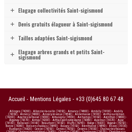
Elagage collectivités Saint-sigismond
Devis gratuits élagueur à Saint-sigismond
Tailles adaptées Saint-sigismond
Elagage arbres grands et petits Saint-
sigismond
Accueil
-
Mentions Légales
-
+33 (0)645 80 67 48
Allinges (74200)
-
Allonzier-la-caille (74350)
-
Amancy (74800)
-
Ambilly (74100)
-
Andilly
(74350)
-
Annecy (74000)
-
Annecy-le-vieux (74940)
-
Annemasse (74100)
-
Anthy-sur-leman
(74200)
-
Araches-la-frasse (74300)
-
Arbusigny (74930)
-
Archamps (74160)
-
Arenthon (74800)
-
Argonay (74370)
-
Armoy (74200)
-
Arthaz-pont-notre-dame (74380)
-
Aviernoz (74570)
-
Ayse
(74130)
-
Ballaison (74140)
-
Beaumont (74160)
-
Bluffy (74290)
-
Boege (74420)
-
Bogeve (74250)
-
Bonne (74380)
-
Bons-en-chablais (74890)
-
Bossey (74160)
-
Brenthonne (74890)
-
Brizon (74130)
-
Burdignin (74420)
-
Cercier (74350)
-
Cernex (74350)
-
Cervens (74550)
-
Chainaz-les-frasses
(74540)
-
Chamonix-mont-blanc (74400)
-
Chapeiry (74540)
-
Charvonnex (74370)
-
Chatillon-sur-