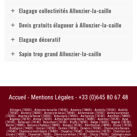
Elagage collectivités Allonzier-la-caille
Devis gratuits élagueur à Allonzier-la-caille
Elagage décoratif
Sapin trop grand Allonzier-la-caille
Accueil
-
Mentions Légales
-
+33 (0)645 80 67 48
Allinges (74200)
-
Allonzier-la-caille (74350)
-
Amancy (74800)
-
Ambilly (74100)
-
Andilly
(74350)
-
Annecy (74000)
-
Annecy-le-vieux (74940)
-
Annemasse (74100)
-
Anthy-sur-leman
(74200)
-
Araches-la-frasse (74300)
-
Arbusigny (74930)
-
Archamps (74160)
-
Arenthon (74800)
-
Argonay (74370)
-
Armoy (74200)
-
Arthaz-pont-notre-dame (74380)
-
Aviernoz (74570)
-
Ayse
(74130)
-
Ballaison (74140)
-
Beaumont (74160)
-
Bluffy (74290)
-
Boege (74420)
-
Bogeve (74250)
-
Bonne (74380)
-
Bons-en-chablais (74890)
-
Bossey (74160)
-
Brenthonne (74890)
-
Brizon (74130)
-
Burdignin (74420)
-
Cercier (74350)
-
Cernex (74350)
-
Cervens (74550)
-
Chainaz-les-frasses
(74540)
-
Chamonix-mont-blanc (74400)
-
Chapeiry (74540)
-
Charvonnex (74370)
-
Chatillon-sur-
cluses (74300)
-
Chavanod (74650)
-
Chens-sur-leman (74140)
-
Choisy (74330)
-
Collonges-sous-