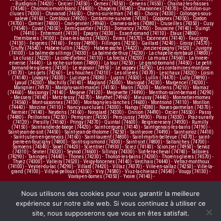
-
Burdignin (74420)
-
Cercier (74350)
-
Cernex (74350)
-
Cervens (74550)
-
Chainaz-les-frasses
(74540)
-
Chamonix-mont-blanc (74400)
-
Chapeiry (74540)
-
Charvonnex (74370)
-
Chatillon-sur-
cluses (74300)
-
Chavanod (74650)
-
Chens-sur-leman (74140)
-
Choisy (74330)
-
Collonges-sous-
saleve (74160)
-
Combloux (74920)
-
Contamine-sur-arve (74130)
-
Copponex (74350)
-
Cordon
(74700)
-
Cornier (74800)
-
Cran-gevrier (74960)
-
Cranves-sales (74380)
-
Cruseilles (74350)
-
Cusy
(74540)
-
Cuvat (74350)
-
Demi-quartier (74120)
-
Domancy (74700)
-
Douvaine (74140)
-
Duingt
(74410)
-
Entremont (74130)
-
Epagny (74330)
-
Essert-romand (74110)
-
Etaux (74800)
-
Etrembieres (74100)
-
Evian-les-bains (74500)
-
Evires (74570)
-
Excenevex (74140)
-
Faucigny
(74130)
-
Feigeres (74160)
-
Fessy (74890)
-
Fillinges (74250)
-
Gaillard (74240)
-
Groisy (74570)
-
Gruffy (74540)
-
Habere-lullin (74420)
-
Habere-poche (74420)
-
Jonzier-epagny (74520)
-
Juvigny
(74100)
-
La balme-de-sillingy (74330)
-
La balme-de-thuy (74230)
-
La chapelle-rambaud (74800)
-
La clusaz (74220)
-
La cote-d'arbroz (74110)
-
La forclaz (74200)
-
La muraz (74560)
-
La riviere-
enverse (74440)
-
La roche-sur-foron (74800)
-
La tour (74250)
-
Le grand-bornand (74450)
-
Le petit-
bornand-les-glieres (74130)
-
Le reposoir (74950)
-
Le sappey (74350)
-
Les contamines-montjoie
(74170)
-
Les gets (74260)
-
Les houches (74310)
-
Les ollieres (74370)
-
Leschaux (74320)
-
Loisin
(74140)
-
Lovagny (74330)
-
Lucinges (74380)
-
Lugrin (74500)
-
Lullin (74470)
-
Lully (74890)
-
Lyaud (74200)
-
Machilly (74140)
-
Magland (74300)
-
Manigod (74230)
-
Margencel (74200)
-
Marignier (74970)
-
Marigny-saint-marcel (74150)
-
Marin (74200)
-
Marlens (74210)
-
Marnaz
(74460)
-
Massongy (74140)
-
Megeve (74120)
-
Megevette (74490)
-
Menthon-saint-bernard (74290)
-
Messery (74140)
-
Metz-tessy (74370)
-
Meythet (74960)
-
Mieussy (74440)
-
Monnetier-mornex
(74560)
-
Mont-saxonnex (74130)
-
Montagny-les-lanches (74600)
-
Montriond (74110)
-
Morillon
(74440)
-
Morzine (74110)
-
Nancy-sur-cluses (74300)
-
Nangy (74380)
-
Naves-parmelan (74370)
-
Nernier (74140)
-
Neydens (74160)
-
Nonglard (74330)
-
Onnion (74490)
-
Orcier (74550)
-
Passy
(74480)
-
Peillonnex (74250)
-
Perrignier (74550)
-
Pers-jussy (74930)
-
Poisy (74330)
-
Praz-sur-arly
(74120)
-
Presilly (74160)
-
Pringy (74370)
-
Quintal (74600)
-
Reignier-esery (74930)
-
Rumilly
(74150)
-
Saint-andre-de-boege (74420)
-
Saint-cergues (74140)
-
Saint-gervais-les-bains (74190)
-
Saint-jean-de-sixt (74450)
-
Saint-jean-de-tholome (74250)
-
Saint-jeoire (74490)
-
Saint-jorioz (74410)
-
Saint-julien-en-genevois (74160)
-
Saint-laurent (74800)
-
Saint-martin-bellevue (74370)
-
saint-
pierre-en-faucigny (74800)
-
Saint-sigismond (74300)
-
Saint-sixt (74800)
-
Sallanches (74700)
-
Samoens (74340)
-
Saxel (74420)
-
Scientrier (74930)
-
Sciez (74140)
-
Scionzier (74950)
-
Servoz
(74310)
-
Sevrier (74320)
-
Seynod (74600)
-
Sillingy (74330)
-
Sixt-fer-a-cheval (74740)
-
Talloires
(74290)
-
Taninges (74440)
-
Thones (74230)
-
Thonon-les-bains (74200)
-
Thorens-glieres (74570)
-
Thyez (74300)
-
Valleiry (74520)
-
Veigy-foncenex (74140)
-
Verchaix (74440)
-
Vetraz-monthoux
(74100)
-
Veyrier-du-lac (74290)
-
Villard (74420)
-
Villaz (74370)
-
Ville-en-sallaz (74250)
-
Ville-la-
grand (74100)
-
Villy-le-pelloux (74350)
-
Viry (74580)
-
Viuz-la-chiesaz (74540)
-
Vougy (74130)
-
Vovray-en-bornes (74350)
-
Yvoire (74140)
-
Nous utilisons des cookies pour vous garantir la meilleure
expérience sur notre site web. Si vous continuez à utiliser ce
site, nous supposerons que vous en êtes satisfait.