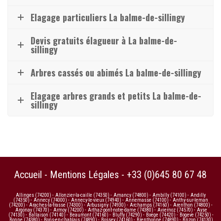
Elagage particuliers La balme-de-sillingy
Devis gratuits élagueur à La balme-de-
sillingy
Arbres cassés ou abimés La balme-de-sillingy
Elagage arbres grands et petits La balme-de-
sillingy
Accueil
-
Mentions Légales
-
+33 (0)645 80 67 48
Allinges (74200)
-
Allonzier-la-caille (74350)
-
Amancy (74800)
-
Ambilly (74100)
-
Andilly
(74350)
-
Annecy (74000)
-
Annecy-le-vieux (74940)
-
Annemasse (74100)
-
Anthy-sur-leman
(74200)
-
Araches-la-frasse (74300)
-
Arbusigny (74930)
-
Archamps (74160)
-
Arenthon (74800)
-
Argonay (74370)
-
Armoy (74200)
-
Arthaz-pont-notre-dame (74380)
-
Aviernoz (74570)
-
Ayse
(74130)
-
Ballaison (74140)
-
Beaumont (74160)
-
Bluffy (74290)
-
Boege (74420)
-
Bogeve (74250)
-
Bonne (74380)
-
Bons-en-chablais (74890)
-
Bossey (74160)
-
Brenthonne (74890)
-
Brizon (74130)