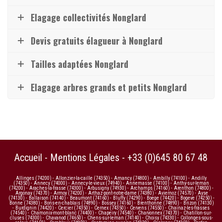
Elagage collectivités Nonglard
Devis gratuits élagueur à Nonglard
Tailles adaptées Nonglard
Elagage arbres grands et petits Nonglard
Accueil
-
Mentions Légales
-
+33 (0)645 80 67 48
Allinges (74200)
-
Allonzier-la-caille (74350)
-
Amancy (74800)
-
Ambilly (74100)
-
Andilly
(74350)
-
Annecy (74000)
-
Annecy-le-vieux (74940)
-
Annemasse (74100)
-
Anthy-sur-leman
(74200)
-
Araches-la-frasse (74300)
-
Arbusigny (74930)
-
Archamps (74160)
-
Arenthon (74800)
-
Argonay (74370)
-
Armoy (74200)
-
Arthaz-pont-notre-dame (74380)
-
Aviernoz (74570)
-
Ayse
(74130)
-
Ballaison (74140)
-
Beaumont (74160)
-
Bluffy (74290)
-
Boege (74420)
-
Bogeve (74250)
-
Bonne (74380)
-
Bons-en-chablais (74890)
-
Bossey (74160)
-
Brenthonne (74890)
-
Brizon (74130)
-
Burdignin (74420)
-
Cercier (74350)
-
Cernex (74350)
-
Cervens (74550)
-
Chainaz-les-frasses
(74540)
-
Chamonix-mont-blanc (74400)
-
Chapeiry (74540)
-
Charvonnex (74370)
-
Chatillon-sur-
cluses (74300)
-
Chavanod (74650)
-
Chens-sur-leman (74140)
-
Choisy (74330)
-
Collonges-sous-